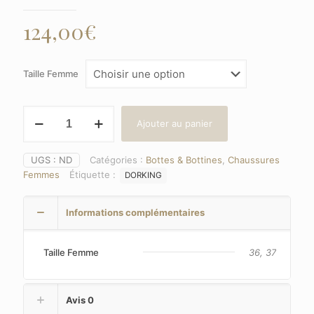
124,00
€
Taille Femme
quantité
Ajouter au panier
de
DORKING
(9191)
UGS :
ND
Catégories :
Bottes & Bottines
,
Chaussures
Couleur
Femmes
Étiquette :
DORKING
:
Beige
Informations complémentaires
Taille Femme
36, 37
Avis
0