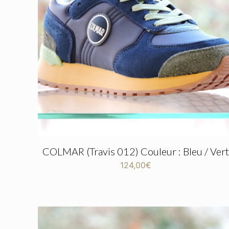
COLMAR (Travis 012) Couleur : Bleu / Vert
124,00
€