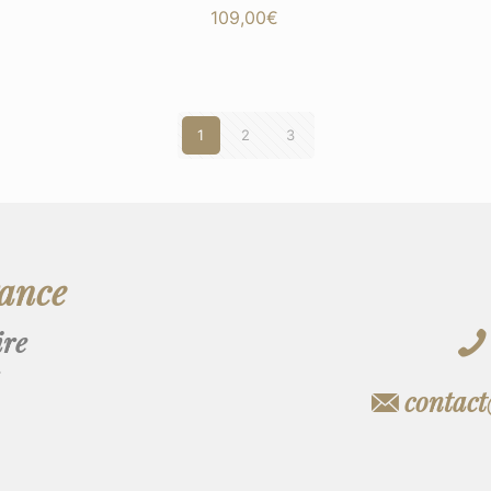
109,00
€
1
2
3
gance
ire
contac