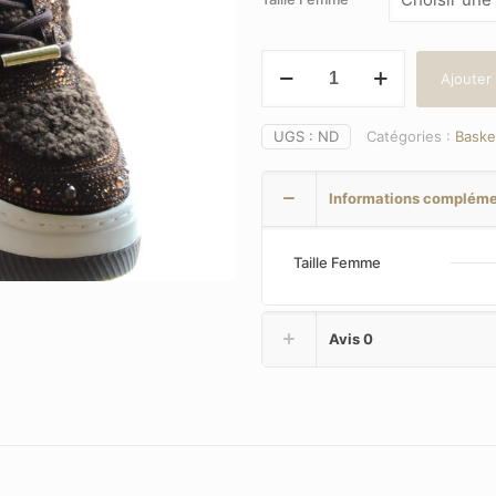
quantité
Ajouter
de
STEVE
MADDEN
UGS :
ND
Catégories :
Baske
(Dynamo)
Couleur
Informations compléme
:
Brun
Taille Femme
Avis
0