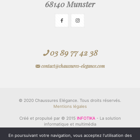
68140 Munster
03 89 77 42 38
contact@chaussures-elegance.com
© 2020 Chaussures Elégance. Tous droits réservés.
Mentions légales
Créé et propulsé par © 2015
INFOTIKA
- La solution
informatique et multimédia
& © 2006
Innovation KAREDESS
- Création de sites
En poursuivant votre navigation, vous acceptez l'utilisation des
eCommerce en Alsace