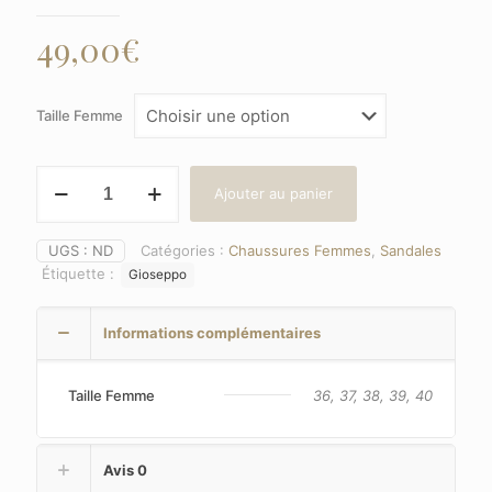
49,00
€
Taille Femme
quantité
Ajouter au panier
de
GIOSEPPO
(Nioaque)
UGS :
ND
Catégories :
Chaussures Femmes
,
Sandales
Couleur
Étiquette :
Gioseppo
:
Blanc
Informations complémentaires
Taille Femme
36, 37, 38, 39, 40
Avis
0