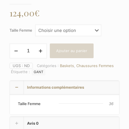
124,00
€
Taille Femme
quantité
Ajouter au panier
de
GANT
(Cuzima)
UGS :
ND
Catégories :
Baskets
,
Chaussures Femmes
Couleur
Étiquette :
GANT
:
Rose
Informations complémentaires
Taille Femme
36
Avis
0