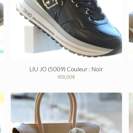
LIU JO (5009) Couleur : Noir
169,00
€