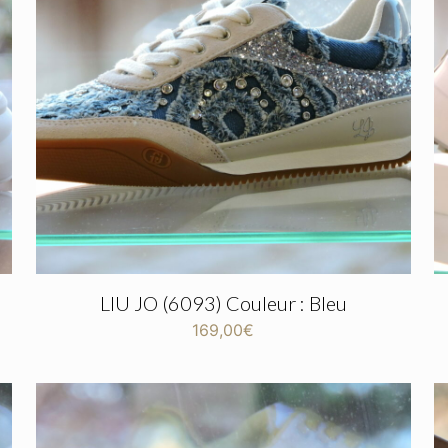
LIU JO (6093) Couleur : Bleu
169,00
€