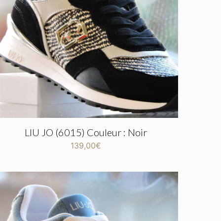
LIU JO (6015) Couleur : Noir
139,00
€