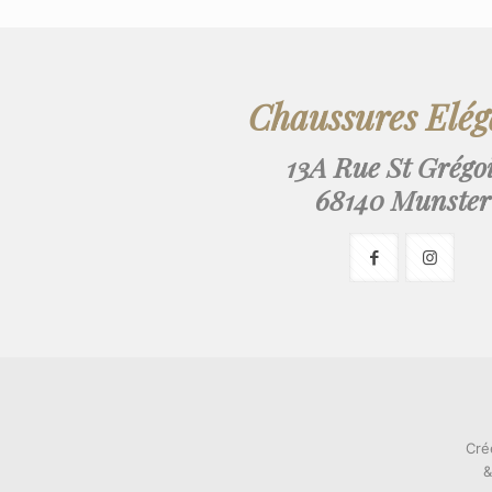
Chaussures Elé
13A Rue St Grégo
68140 Munster
Cré
&