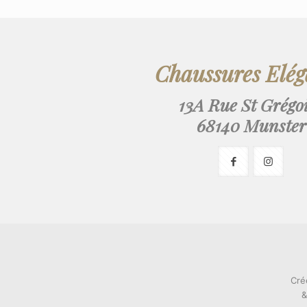
Chaussures Elé
13A Rue St Grégo
68140 Munster
Cré
&